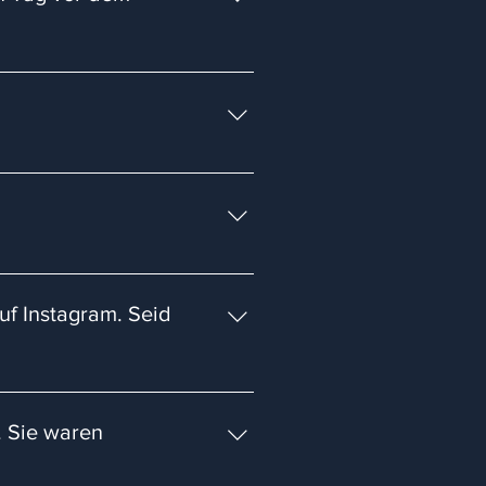
ung investieren solltet. Somit
nvestierst, und die Inhalte
 uns sehr hoch. Wir wollen euch
ten sonst einen Videokurs daraus
h Trading zu erreichen. Für
binar im Anschlussmodul/
uf Instagram. Seid
le in der Gruppe die gleichen
Jedoch benötigst du dieses
n den Fisch zu geben, wie es so
icht großartig auf Plattformen
lern: „100.000€ IN ZWEI
. Sie waren