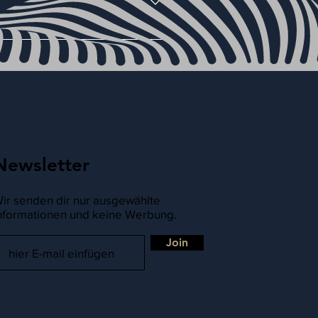
onitor ist, solltest du einen
leitet.
Newsletter
ir senden dir nur ausgewählte
nformationen und keine Werbung.
Join