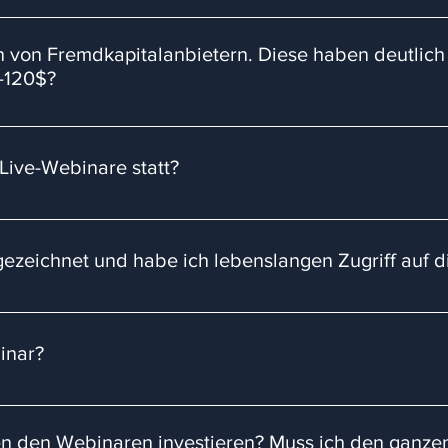
die Gebühren für die Charting Plattform TradingView plus live M
apital-Konto (ab ca., wie oben beschrieben: 40$-120$. Und we
en von Fremdkapitalanbietern. Diese haben deutlic
ebühr von 120$-300$, je nach Kontogröße). Was das alles auf sich 
-120$?
as Konto zu evaluieren / zu bestehen.
r selbst nutzen, geben nahezu immer zwischen 71%-90% Rabatt au
s regulären Preises bezahlt.
Live-Webinare statt?
ontags und donnerstags jeweils um 19:30 Uhr statt.
zeichnet und habe ich lebenslangen Zugriff auf di
chnet und du kannst sie dir unendlich oft anschauen. Auch auf
inar?
120 Minuten
en den Webinaren investieren? Muss ich den ganze