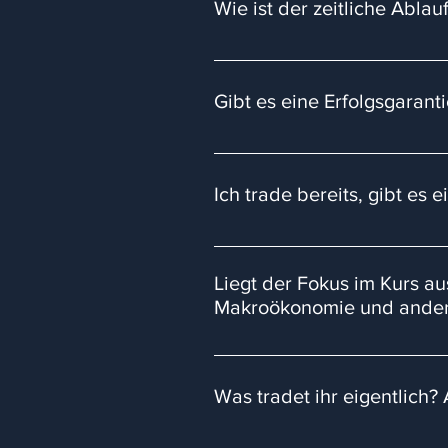
Wie ist der zeitliche Abla
17.01.2026: Kick-Off Event in Pr
jeden Montag und Donnerstag um 1
Gibt es eine Erfolgsgarant
01.06.2026: Live-Webinare jede
Wir bereiten den Weg für unsere
Garantie gibt es daher nicht, gä
Ich trade bereits, gibt es 
mit unserem Handelsansatz erfolg
Benötigen dafür jedoch so viele
Einen Kurs im Format „Mini-Kurs“
könnt ihr euch für diesen anmeld
Liegt der Fokus im Kurs a
unser Konzept selbst für fortges
Makroökonomie und andere
absehen, wann und OB wir einen 
Auswirkung auf die Lernkurve ein
Wir werden in den ersten 1,5 Mo
steigt oder warum der Ölpreis fäl
Was tradet ihr eigentlich?
müssen wir im Lehrplan haben. Da
Am Ende schauen wir uns noch an,
Mit unserem Ansatz, kannst du all