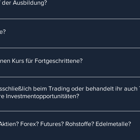
uf der Ausbildung?
äsenz in Mainz (genaue Location wird bekannt gegeben) 19.01.20
9:30 Uhr 24.04. - 26.04.2026: 3 - tägige Präsenzveranstaltung
ie?
n Montag und Donnerstag um 19:30 Uhr
 Schüler vor und nehmen Sie an die Hand. Den Weg müssen sie al
be es bei keinem seriösen Mentoring. Vielmehr ist das Commitm
einen Kurs für Fortgeschrittene?
reich zu werden. Wir werden unser Herzblut in die Ausbildung 
 und konkrete Fragen wie möglich von EUCH, während der Ausbi
 ist in der Bearbeitung. Bei Neuigkeiten, werden wir das auf d
en. Hierfür bitten wir euch um etwas Geduld. UPDATE: Wir haben 
usschließlich beim Trading oder behandelt ihr auc
chrittene und erfahrene Trader neues Terrain ist. Somit können 
 Investmentopportunitäten?
Mini-Kurs anbieten werden. Die Begleitung in persönlicher For
es jedes Einzelnen, als wenn man irgendwo alleine sitzt und sic
naten Makroökonomie behandeln MÜSSEN! Ihr müsst verstehen, w
lt, was mit Gold oder den Märkten passiert, wenn die Zinsen stei
 Aktien? Forex? Futures? Rohstoffe? Edelmetalle?
nach switchen wir ins Intraday-Trading. Dies wird den größten T
 wie man sein eigenes Portfolio gestalten könnte. Als Zusatzwe
e Märkte handeln. Unser Fokus im Kurs liegt im Futures-Markt. Di