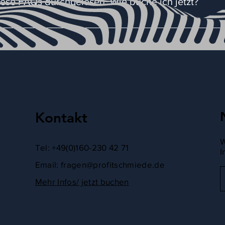
 diese FAQs durchgelesen. Wie buche ich jetzt?
nitor haben. Wenn z.B. das Display deines Laptops dein Hauptm
anschließen, so dass du mit zwei Bildschirmen arbeiten kannst.
klicken. Du wirst dann entsprechend zur Buchungsseite weiterge
Kontakt
W
Tel: +49(0)160-230 42 71
I
Email:
fragen@profitschmiede.de
Mehr Infos/ jetzt buchen