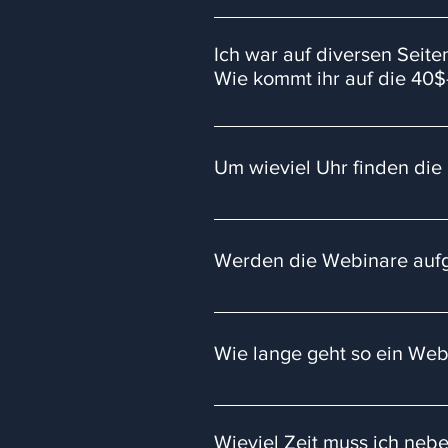
Yes! Dazu gehören hauptsächlich 
und die Gebühren für ein Fremdk
Ich war auf diversen Seit
solltest, gibt es eine einmalige G
Wie kommt ihr auf die 40$
Das wichtigste ist erst einmal, d
Die Fremdkapitalanbieter, die wi
haben bisher nie mehr als 20% de
Um wieviel Uhr finden die 
Die Live-Webinare finden immer m
Werden die Webinare aufge
Ja, die Webinare werden aufgezei
Zugriff.
Wie lange geht so ein Web
Unsere Webinare dauern ca. 90-
Wieviel Zeit muss ich neb