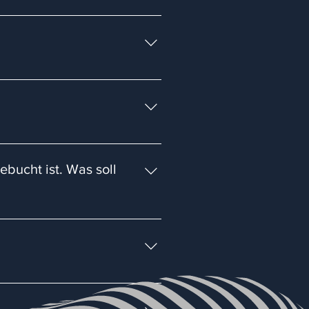
solviert und viele davon sind in
sein. Ihr werdet viele unserer
den 05.09.2026 festgelegt. Dort
 Senior-Trader anwesend sein
ebucht ist. Was soll
nicht überschreiten. In solch
r Tablet ist nicht ausreichend.
u noch neben deinem