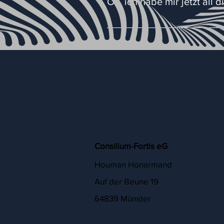
Ok, ich habe mir jetzt all
Hauptmonitor noch EINEN Zusatzmo
zusätzlichen Bildschirm/ Monitor 
Einfach auf den Button „buchen“ 
Anschrift
Consilium-Fortis eG
Houman Honarmand
Auf der Beune 19
64839 Münster